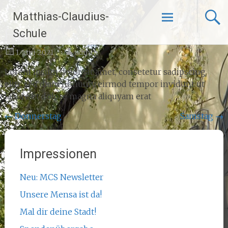
Zum
Matthias-Claudius-
Inhalt
springen
Freitag
Schule
1. Juni 2021
admin
Lorem ipsum dolor sit amet, consetetur sadipscing
elitr, sed diam nonumy eirmod tempor invidunt ut
labore et dolore magna aliquyam erat
Beitragsnavigation
←
Donnerstag
Samstag
→
Impressionen
Neu: MCS Newsletter
Unsere Mensa ist da!
Mal dir deine Stadt!