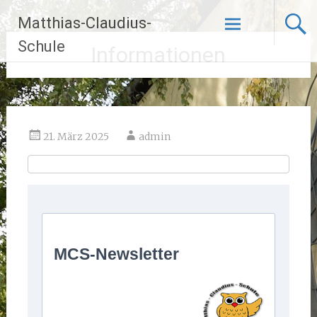
Zum
Matthias-Claudius-
Inhalt
springen
Schule
Informationen
21. März 2025
admin